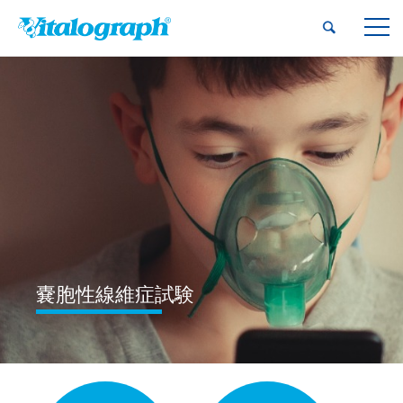
当社のサービス
呼吸器系専門知識
咳の試験
機器
気管支喘息試験
機器
会社概要
COPD 試験
リソース
嚢胞性線維症試験
お問い合わせ
間質性肺疾患
嚢胞性線維症試験
希少疾病試験