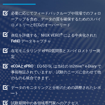
必要に応じてフィードバックループや現場でのフォロ
ーアップを含め、データの質を確保するためのスパイ
ロメトリーとECGのオーバーリード
®
炎症を評価する、NIOX VERO
による中央化された
FeNO
データキャプチャ
在宅モニタリング ePRO質問票とスパイロメトリー測
定
eCOA
と
ePRO
：EQ-5D-5L は当社の In2itive™ e-Diary で
事前検証されていますが、試験のニーズに合わせて他
のものも統合できます。
データのモニタリングと分析のための調整されたレポ
ート
試験期間中の各領域専門家へのアクセス